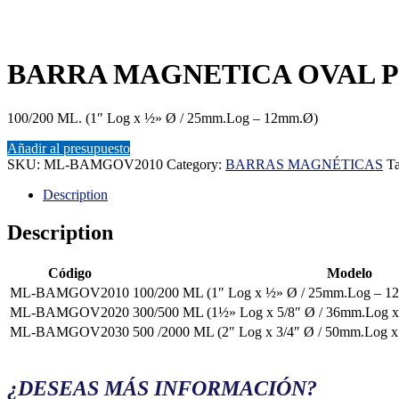
BARRA MAGNETICA OVAL P/
100/200 ML. (1″ Log x ½» Ø / 25mm.Log – 12mm.Ø)
Añadir al presupuesto
SKU:
ML-BAMGOV2010
Category:
BARRAS MAGNÉTICAS
T
Description
Description
Código
Modelo
ML-BAMGOV2010
100/200 ML (1″ Log x ½» Ø / 25mm.Log – 
ML-BAMGOV2020
300/500 ML (1½» Log x 5/8″ Ø / 36mm.Log
ML-BAMGOV2030
500 /2000 ML (2″ Log x 3/4″ Ø / 50mm.Lo
¿DESEAS MÁS INFORMACIÓN?