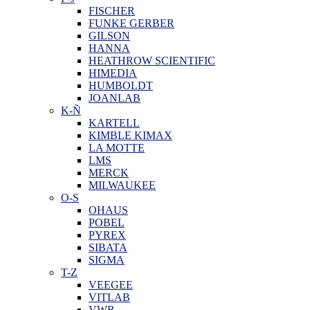
FISCHER
FUNKE GERBER
GILSON
HANNA
HEATHROW SCIENTIFIC
HIMEDIA
HUMBOLDT
JOANLAB
K-Ñ
KARTELL
KIMBLE KIMAX
LA MOTTE
LMS
MERCK
MILWAUKEE
O-S
OHAUS
POBEL
PYREX
SIBATA
SIGMA
T-Z
VEEGEE
VITLAB
VWR