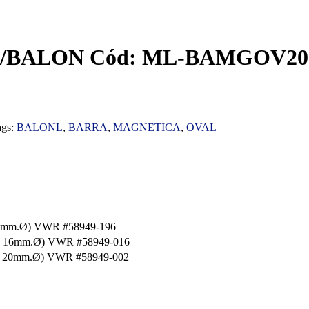
BALON Cód: ML-BAMGOV2010
ags:
BALONL
,
BARRA
,
MAGNETICA
,
OVAL
12mm.Ø) VWR #58949-196
 x 16mm.Ø) VWR #58949-016
g x 20mm.Ø) VWR #58949-002