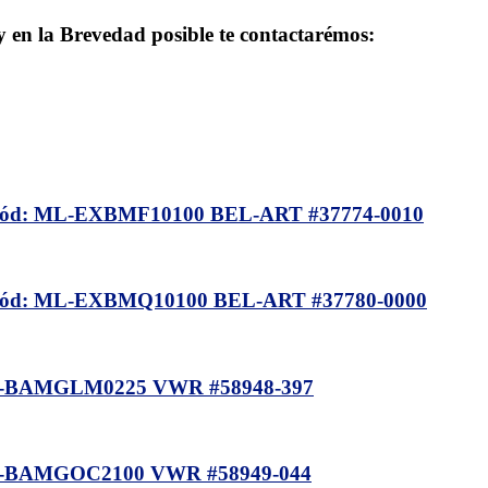
 y en la Brevedad posible te contactarémos:
: ML-EXBMF10100 BEL-ART #37774-0010
: ML-EXBMQ10100 BEL-ART #37780-0000
-BAMGLM0225 VWR #58948-397
-BAMGOC2100 VWR #58949-044