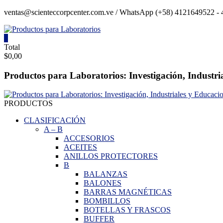
Saltar
ventas@scienteccorpcenter.com.ve / WhatsApp (+58) 4121649522 - 4
contenido
0
Productos
Total
$0,00
para
Laboratorios
Productos para Laboratorios: Investigación, Industri
Investigación,
Industriales
PRODUCTOS
y
Educacionales.
CLASIFICACIÓN
A
–
B
ACCESORIOS
ACEITES
ANILLOS PROTECTORES
B
BALANZAS
BALONES
BARRAS MAGNÉTICAS
BOMBILLOS
BOTELLAS Y FRASCOS
BUFFER