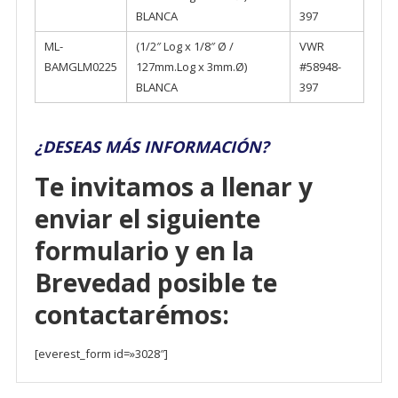
BLANCA
397
ML-
(1/2″ Log x 1/8″ Ø /
VWR
BAMGLM0225
127mm.Log x 3mm.Ø)
#58948-
BLANCA
397
¿DESEAS MÁS INFORMACIÓN?
Te invitamos a llenar y
enviar el siguiente
formulario y en la
Brevedad posible te
contactarémos:
[everest_form id=»3028″]