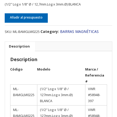
(1/2″ Log x 1/8″ Ø / 12,7mm.Log x 3mm.Ø) BLANCA
Añadir al presupuesto
Category:
BARRAS MAGNÉTICAS
SKU:
ML-BAMGLM0225
Description
Description
Código
Modelo
Marca /
Referencia
#
ML-
(1/2″ Log x 1/8″ Ø /
VWR
BAMGLM0225
127mm.Log x 3mm.Ø)
#58948-
BLANCA
397
ML-
(1/2″ Log x 1/8″ Ø /
VWR
BAMGLM0225
127mm.Log x 3mm.Ø)
#58948-