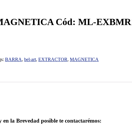
GNETICA Cód: ML-EXBMR101
gs:
BARRA
,
bel-art
,
EXTRACTOR
,
MAGNETICA
 y en la Brevedad posible te contactarémos: