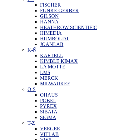
FISCHER
FUNKE GERBER
GILSON
HANNA
HEATHROW SCIENTIFIC
HIMEDIA
HUMBOLDT
JOANLAB
K-Ñ
KARTELL
KIMBLE KIMAX
LA MOTTE
LMS
MERCK
MILWAUKEE
O-S
OHAUS
POBEL
PYREX
SIBATA
SIGMA
T-Z
VEEGEE
VITLAB
VWR