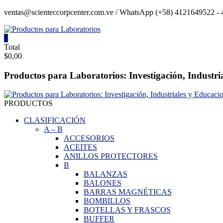
Saltar
ventas@scienteccorpcenter.com.ve / WhatsApp (+58) 4121649522 - 4
contenido
0
Productos
Total
$0,00
para
Laboratorios
Productos para Laboratorios: Investigación, Industri
Investigación,
Industriales
PRODUCTOS
y
Educacionales.
CLASIFICACIÓN
A
–
B
ACCESORIOS
ACEITES
ANILLOS PROTECTORES
B
BALANZAS
BALONES
BARRAS MAGNÉTICAS
BOMBILLOS
BOTELLAS Y FRASCOS
BUFFER