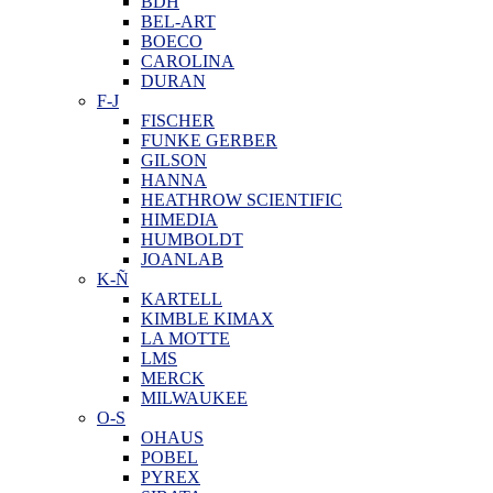
BDH
BEL-ART
BOECO
CAROLINA
DURAN
F-J
FISCHER
FUNKE GERBER
GILSON
HANNA
HEATHROW SCIENTIFIC
HIMEDIA
HUMBOLDT
JOANLAB
K-Ñ
KARTELL
KIMBLE KIMAX
LA MOTTE
LMS
MERCK
MILWAUKEE
O-S
OHAUS
POBEL
PYREX