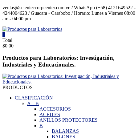
Saltar
ventas@scienteccorpcenter.com.ve / WhatsApp (+58) 4121649522 -
contenido
4244004623 / Guacara - Carabobo / Horario: Lunes a Viernes 08:00
am - 04:00 pm
0
Productos
Total
$0,00
para
Laboratorios
Productos para Laboratorios: Investigación,
Industriales y Educacionales.
Investigación,
Industriales
y
Educacionales.
PRODUCTOS
CLASIFICACIÓN
A
–
B
ACCESORIOS
ACEITES
ANILLOS PROTECTORES
B
BALANZAS
BALONES