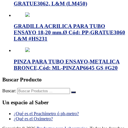
GRATUE3062, L&M (LM450)
GRADILLA ACRILICA PARA TUBO
ENSAYO 18-20 mm.Ø Cód: PP-GRATUE3060
L&M #HS231
PINZA PARA TUBO ENSAYO-METALICA
BRONCE,Cód: ML-PINZAP6645 GS #G20
Buscar Producto
Buscar:
Un espacio al Saber
¿Qué es el Peachímetro ó ph-metro?
¿Qué es el Oxímetro?