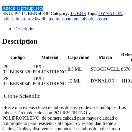
Añadir al presupuesto
SKU:
PP-TUBENS0330
Category:
TUBOS
Tags:
DYNALON
,
poliiestireno
,
stockwell
,
tpx
,
transparente
,
tubo de ensayo
Description
Description
Refer
Código
Material
Capacidad
Marca
PP-
TPX /
8,5 ML
STOCKWELL
8570
TUBENS0330
POLIESTIRENO
PP-
TPX /
12 ML
DYNALON
1110
TUBENS0345
POLIESTIRENO
Globe Scientific
ofrece una extensa línea de tubos de ensayo de usos múltiples. Los
tubos están moldeados con POLIESTIRENO y
POLIPROPILENO de primera calidad para mayor claridad o
polipropileno para resistencia al impacto y estabilidad frente a
ácidos, álcalis y disolventes comunes. Los tubos de poliestireno