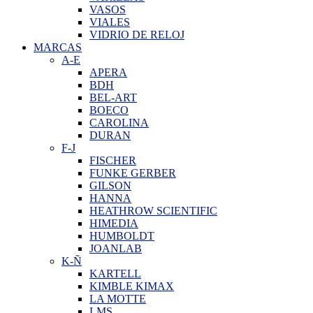
VASOS
VIALES
VIDRIO DE RELOJ
MARCAS
A-E
APERA
BDH
BEL-ART
BOECO
CAROLINA
DURAN
F-J
FISCHER
FUNKE GERBER
GILSON
HANNA
HEATHROW SCIENTIFIC
HIMEDIA
HUMBOLDT
JOANLAB
K-Ñ
KARTELL
KIMBLE KIMAX
LA MOTTE
LMS