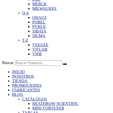
MERCK
MILWAUKEE
O-S
OHAUS
POBEL
PYREX
SIBATA
SIGMA
T-Z
VEEGEE
VITLAB
VWR
Buscar:
INICIO
NOSOTROS
TIENDA
PROMOCIONES
FABRICANTES
BLOG
CATÁLOGOS
HEATHROW SCIENTIFIC
MINI VORTEXER
TABLAS