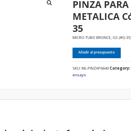
PINZA PARA
METALICA Có
35
MICRO-TUBO BRONCE, GS (#G-35
Añadir al presupuesto
Category
SKU:
ML-PINZAP6640
ensayo