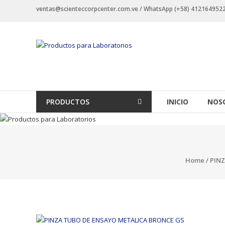
Saltar
ventas@scienteccorpcenter.com.ve / WhatsApp (+58) 4121649522 -
contenido
Productos
para
Laboratorios
Investigación,
PRODUCTOS
INICIO
NOS
Industriales
y
Educacionales.
Home
/
PINZ