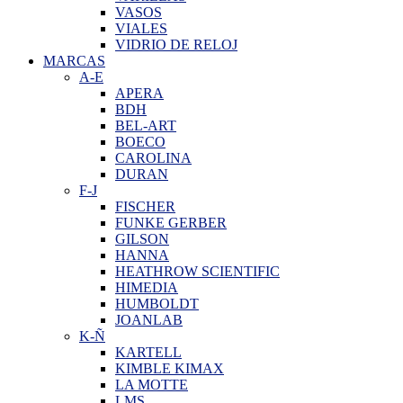
VASOS
VIALES
VIDRIO DE RELOJ
MARCAS
A-E
APERA
BDH
BEL-ART
BOECO
CAROLINA
DURAN
F-J
FISCHER
FUNKE GERBER
GILSON
HANNA
HEATHROW SCIENTIFIC
HIMEDIA
HUMBOLDT
JOANLAB
K-Ñ
KARTELL
KIMBLE KIMAX
LA MOTTE
LMS