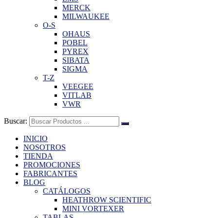
MERCK
MILWAUKEE
O-S
OHAUS
POBEL
PYREX
SIBATA
SIGMA
T-Z
VEEGEE
VITLAB
VWR
Buscar:
INICIO
NOSOTROS
TIENDA
PROMOCIONES
FABRICANTES
BLOG
CATÁLOGOS
HEATHROW SCIENTIFIC
MINI VORTEXER
TABLAS