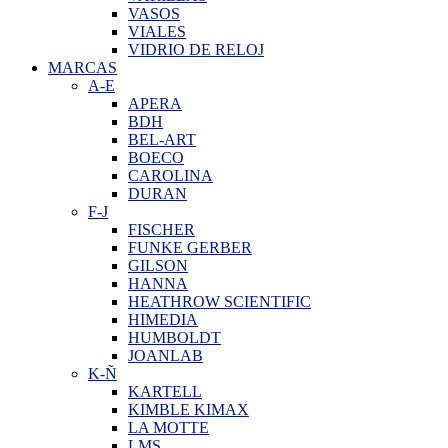
VASOS
VIALES
VIDRIO DE RELOJ
MARCAS
A-E
APERA
BDH
BEL-ART
BOECO
CAROLINA
DURAN
F-J
FISCHER
FUNKE GERBER
GILSON
HANNA
HEATHROW SCIENTIFIC
HIMEDIA
HUMBOLDT
JOANLAB
K-Ñ
KARTELL
KIMBLE KIMAX
LA MOTTE
LMS