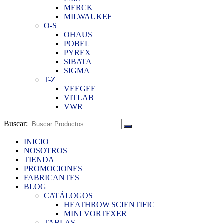
MERCK
MILWAUKEE
O-S
OHAUS
POBEL
PYREX
SIBATA
SIGMA
T-Z
VEEGEE
VITLAB
VWR
Buscar:
INICIO
NOSOTROS
TIENDA
PROMOCIONES
FABRICANTES
BLOG
CATÁLOGOS
HEATHROW SCIENTIFIC
MINI VORTEXER
TABLAS