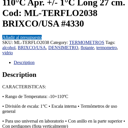
110°C Apr. +/- 1°C Long 27 cm.
Cod: ML-TERFLO2038
BRIXCO/USA #4330
Añadir al presupuesto
SKU:
ML-TERFLO2038
Category:
TERMOMETROS
Tags:
alcohol
,
BRIXCO/USA
,
DENSIMETRO
,
flotante
,
termometro
,
vidrio
Description
Description
CARACTERISTICAS:
• Rango de Temperatura: -10+110ºC
• División de escala: 1°C • Escala interna • Termómetros de uso
general
• Para uso universal en laboratorio • Con anillo en la parte superior •
Con perdigones (flota verticalmente)