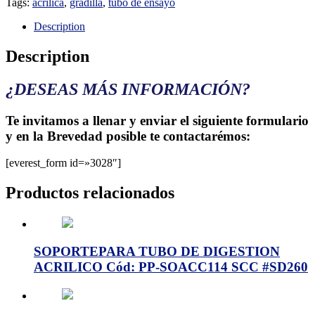
Tags:
acrilica
,
gradilla
,
tubo de ensayo
Description
Description
¿DESEAS MÁS INFORMACIÓN?
Te invitamos a llenar y enviar el siguiente formulario
y en la Brevedad posible te contactarémos:
[everest_form id=»3028″]
Productos relacionados
SOPORTEPARA TUBO DE DIGESTION
ACRILICO Cód: PP-SOACC114 SCC #SD260