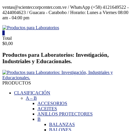
Saltar
ventas@scienteccorpcenter.com.ve / WhatsApp (+58) 4121649522 -
contenido
4244004623 / Guacara - Carabobo / Horario: Lunes a Viernes 08:00
am - 04:00 pm
0
Productos
Total
$0,00
para
Laboratorios
Productos para Laboratorios: Investigación,
Industriales y Educacionales.
Investigación,
Industriales
y
Educacionales.
PRODUCTOS
CLASIFICACIÓN
A
–
B
ACCESORIOS
ACEITES
ANILLOS PROTECTORES
B
BALANZAS
BALONES