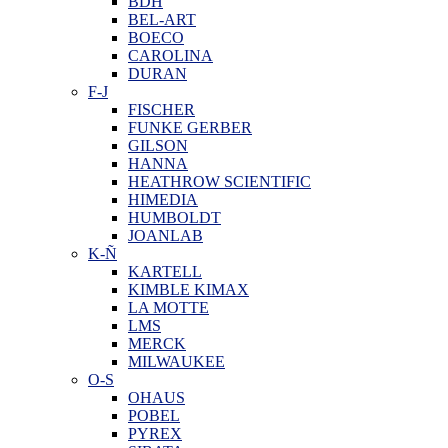
BDH
BEL-ART
BOECO
CAROLINA
DURAN
F-J
FISCHER
FUNKE GERBER
GILSON
HANNA
HEATHROW SCIENTIFIC
HIMEDIA
HUMBOLDT
JOANLAB
K-Ñ
KARTELL
KIMBLE KIMAX
LA MOTTE
LMS
MERCK
MILWAUKEE
O-S
OHAUS
POBEL
PYREX