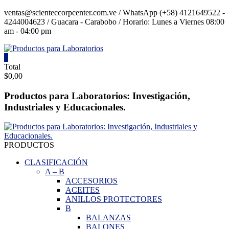
Saltar
ventas@scienteccorpcenter.com.ve / WhatsApp (+58) 4121649522 -
contenido
4244004623 / Guacara - Carabobo / Horario: Lunes a Viernes 08:00
am - 04:00 pm
0
Productos
Total
$0,00
para
Laboratorios
Productos para Laboratorios: Investigación,
Industriales y Educacionales.
Investigación,
Industriales
y
Educacionales.
PRODUCTOS
CLASIFICACIÓN
A
–
B
ACCESORIOS
ACEITES
ANILLOS PROTECTORES
B
BALANZAS
BALONES