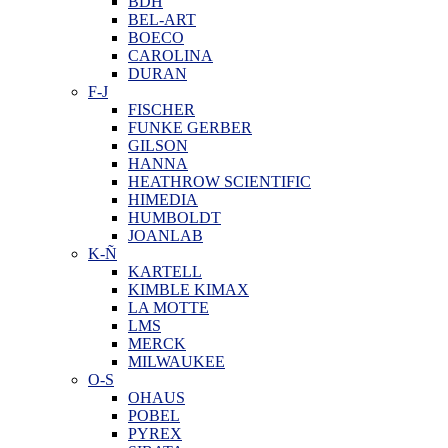
BDH
BEL-ART
BOECO
CAROLINA
DURAN
F-J
FISCHER
FUNKE GERBER
GILSON
HANNA
HEATHROW SCIENTIFIC
HIMEDIA
HUMBOLDT
JOANLAB
K-Ñ
KARTELL
KIMBLE KIMAX
LA MOTTE
LMS
MERCK
MILWAUKEE
O-S
OHAUS
POBEL
PYREX