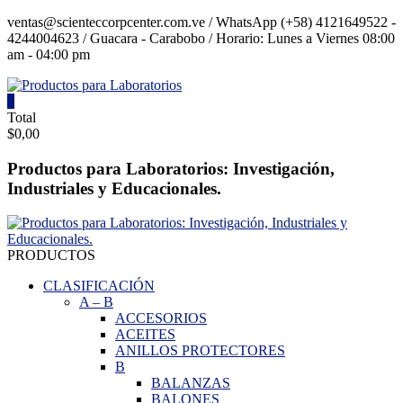
Saltar
ventas@scienteccorpcenter.com.ve / WhatsApp (+58) 4121649522 -
contenido
4244004623 / Guacara - Carabobo / Horario: Lunes a Viernes 08:00
am - 04:00 pm
0
Total
Productos
$0,00
para
Laboratorios
Productos para Laboratorios: Investigación,
Industriales y Educacionales.
Investigación,
Industriales
y
Educacionales.
PRODUCTOS
CLASIFICACIÓN
A
–
B
ACCESORIOS
ACEITES
ANILLOS PROTECTORES
B
BALANZAS
BALONES