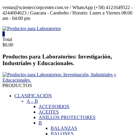
Saltar
ventas@scienteccorpcenter.com.ve / WhatsApp (+58) 4121649522 -
contenido
4244004623 / Guacara - Carabobo / Horario: Lunes a Viernes 08:00
am - 04:00 pm
0
Productos
Total
$0,00
para
Laboratorios
Productos para Laboratorios: Investigación,
Industriales y Educacionales.
Investigación,
Industriales
y
Educacionales.
PRODUCTOS
CLASIFICACIÓN
A
–
B
ACCESORIOS
ACEITES
ANILLOS PROTECTORES
B
BALANZAS
BALONES