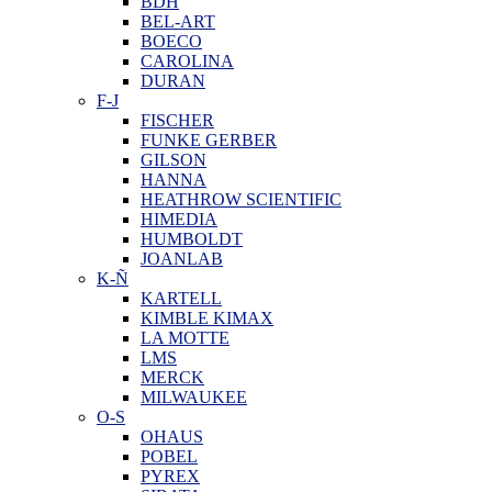
BDH
BEL-ART
BOECO
CAROLINA
DURAN
F-J
FISCHER
FUNKE GERBER
GILSON
HANNA
HEATHROW SCIENTIFIC
HIMEDIA
HUMBOLDT
JOANLAB
K-Ñ
KARTELL
KIMBLE KIMAX
LA MOTTE
LMS
MERCK
MILWAUKEE
O-S
OHAUS
POBEL
PYREX