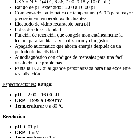
USA o NIST (4.01, 6.86, 7.00, 9.18 y 10.01 pH)
Rango de pH extendido: -2.00 a 16.00 pH
Compensación automática de temperatura (ATC) para mayor
precisión en temperaturas fluctuantes
Electrodo de vidrio recargable para pH
Indicador de estabilidad
Función de retención que congela momentáneamente la
lectura para facilitar la visualización y el registro
Apagado automático que ahorra energía después de un
periodo de inactividad
Autodiagnóstico con códigos de mensajes para una fácil
resolución de problemas
Pantalla LCD dual grande personalizada para una excelente
visualización
Especificaciones:
Rango:
pH:
– 2.00 a 16.00 pH
ORP:
-1999 a 1999 mV
Temperatura:
0 a 80 ºC
Resolución:
pH:
0.01 pH
ORP:
1 mV
Temperatura:
0.1 ºC