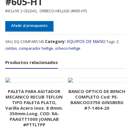
#605-HT
INCLUYE 2 CELDAS, ORBECO-HELLIGE (#605-HT)
Añadir al presupuesto
Category:
EQUIPOS DE MANO
SKU:
EQ-COMPAR5145
Tags:
2
celdas
,
comparador hellige
,
orbeco-hellige
Productos relacionados
PALETA PARA AGITADOR
BANCO OPTICO DE BENCH
MECANICO RECUB TEFLON
COMPLETO Cod: PE-
TIPO PALETA PLATO,
BANCOO3750 GINSBERG
Varilla Acero Inox. 8 Ømm.
#7-1404-20
350mm.Long. COD: RA-
PAAGTT1000 JOANLAB
#PTTLTPP