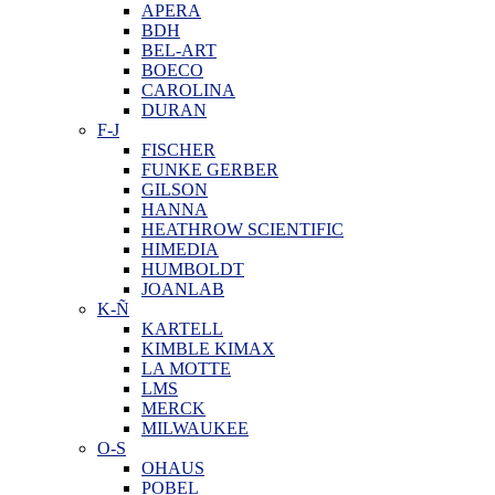
APERA
BDH
BEL-ART
BOECO
CAROLINA
DURAN
F-J
FISCHER
FUNKE GERBER
GILSON
HANNA
HEATHROW SCIENTIFIC
HIMEDIA
HUMBOLDT
JOANLAB
K-Ñ
KARTELL
KIMBLE KIMAX
LA MOTTE
LMS
MERCK
MILWAUKEE
O-S
OHAUS
POBEL