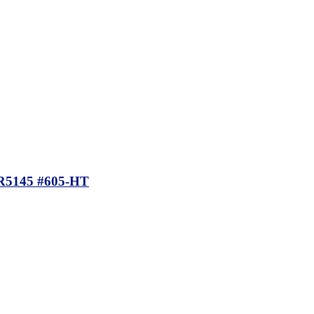
145 #605-HT