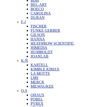
BDH
BEL-ART
BOECO
CAROLINA
DURAN
F-J
FISCHER
FUNKE GERBER
GILSON
HANNA
HEATHROW SCIENTIFIC
HIMEDIA
HUMBOLDT
JOANLAB
K-Ñ
KARTELL
KIMBLE KIMAX
LA MOTTE
LMS
MERCK
MILWAUKEE
O-S
OHAUS
POBEL
PYREX