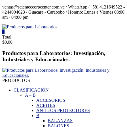
Saltar
ventas@scienteccorpcenter.com.ve / WhatsApp (+58) 4121649522 -
contenido
4244004623 / Guacara - Carabobo / Horario: Lunes a Viernes 08:00
am - 04:00 pm
0
Productos
Total
$0,00
para
Laboratorios
Productos para Laboratorios: Investigación,
Industriales y Educacionales.
Investigación,
Industriales
y
Educacionales.
PRODUCTOS
CLASIFICACIÓN
A
–
B
ACCESORIOS
ACEITES
ANILLOS PROTECTORES
B
BALANZAS
BALONES