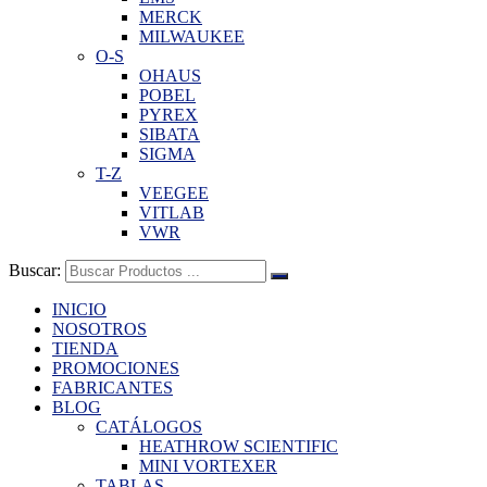
MERCK
MILWAUKEE
O-S
OHAUS
POBEL
PYREX
SIBATA
SIGMA
T-Z
VEEGEE
VITLAB
VWR
Buscar:
INICIO
NOSOTROS
TIENDA
PROMOCIONES
FABRICANTES
BLOG
CATÁLOGOS
HEATHROW SCIENTIFIC
MINI VORTEXER
TABLAS