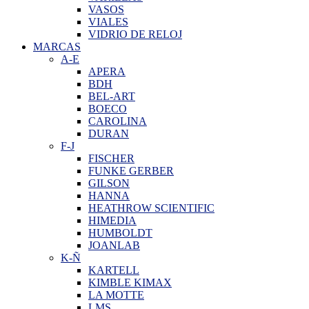
VASOS
VIALES
VIDRIO DE RELOJ
MARCAS
A-E
APERA
BDH
BEL-ART
BOECO
CAROLINA
DURAN
F-J
FISCHER
FUNKE GERBER
GILSON
HANNA
HEATHROW SCIENTIFIC
HIMEDIA
HUMBOLDT
JOANLAB
K-Ñ
KARTELL
KIMBLE KIMAX
LA MOTTE
LMS