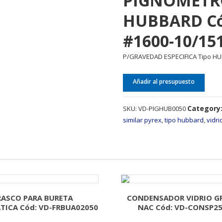
PIGNOMETRO
HUBBARD Có
#1600-10/15
P/GRAVEDAD ESPECIFICA Tipo HUBB
Añadir al presupuesto
Category
SKU:
VD-PIGHUB0050
similar pyrex
,
tipo hubbard
,
vidri
RASCO PARA BURETA
CONDENSADOR VIDRIO 
ICA Cód: VD-FRBUA02050
NAC Cód: VD-CONSP2