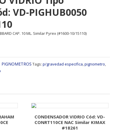
 VIDRIO Tipo
d: VD-PIGHUB0050
110
ARD CAP. 10 ML. Similar Pyrex (#1600-10/15110)
:
PIGNOMETROS
Tags:
p/gravedad especifica
,
pignometro
,
o
GRAHAM
CONDENSADOR VIDRIO Cód: VD-
50CE
CONRT110CE NAC Similar KIMAX
#18261