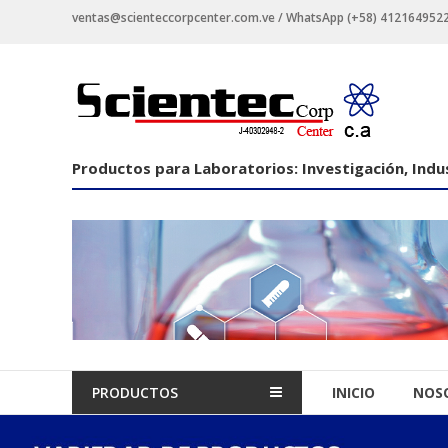
Saltar
ventas@scienteccorpcenter.com.ve / WhatsApp (+58) 4121649522 -
contenido
Productos
para
Laboratorios
Productos para Laboratorios: Investigación, Indus
Investigación,
Industriales
y
Educacionales.
PRODUCTOS
INICIO
NOS