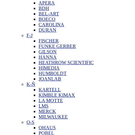
APERA
BDH
BEL-ART
BOECO
CAROLINA
DURAN
F-J
FISCHER
FUNKE GERBER
GILSON
HANNA
HEATHROW SCIENTIFIC
HIMEDIA
HUMBOLDT
JOANLAB
K-Ñ
KARTELL
KIMBLE KIMAX
LA MOTTE
LMS
MERCK
MILWAUKEE
O-S
OHAUS
POBEL