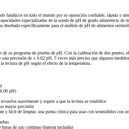
náticos en todo el mundo por su operación confiable, rápida y simple
pacidades especializadas de la sonda de pH de grado alimenticio de
 diseñado específicamente para el análisis de pH de alimentos semisóli
n de su programa de prueba de pH. Con la calibración de dos puntos, e
 una precisión de ± 0.02 pH. 5 veces más preciso que algunos medidor
la lectura de pH según el efecto de la temperatura.
l
16.00 pH)
revuelva suavemente y espere a que la lectura se estabilice
ara mayor precisión
te y fácil de limpiar, una punta cónica para usar con semisólidos con 
uebas
oras de uso continuo (batería incluida)