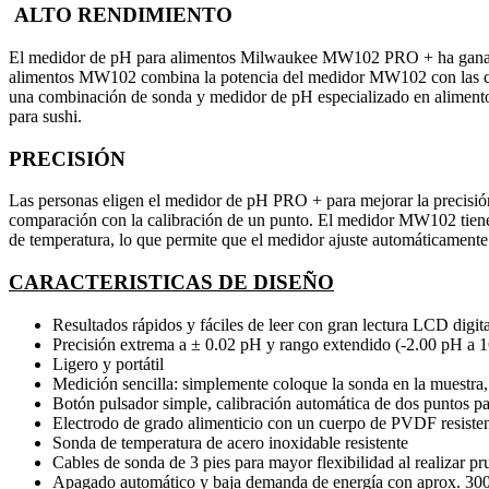
ALTO RENDIMIENTO
El medidor de pH para alimentos Milwaukee MW102 PRO + ha ganado fa
alimentos MW102 combina la potencia del medidor MW102 con las ca
una combinación de sonda y medidor de pH especializado en alimentos
para sushi.
PRECISIÓN
Las personas eligen el medidor de pH PRO + para mejorar la precisió
comparación con la calibración de un punto. El medidor MW102 tiene
de temperatura, lo que permite que el medidor ajuste automáticamente 
CARACTERISTICAS DE DISEÑO
Resultados rápidos y fáciles de leer con gran lectura LCD digita
Precisión extrema a ± 0.02 pH y rango extendido (-2.00 pH a 
Ligero y portátil
Medición sencilla: simplemente coloque la sonda en la muestra, 
Botón pulsador simple, calibración automática de dos puntos p
Electrodo de grado alimenticio con un cuerpo de PVDF resisten
Sonda de temperatura de acero inoxidable resistente
Cables de sonda de 3 pies para mayor flexibilidad al realizar pr
Apagado automático y baja demanda de energía con aprox. 300 h