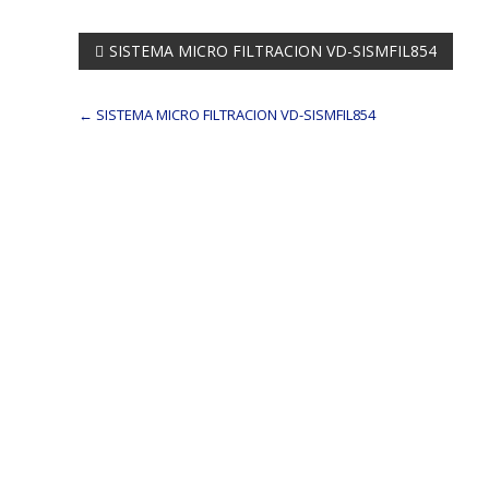
Navegación
SISTEMA MICRO FILTRACION VD-SISMFIL854
de
←
SISTEMA MICRO FILTRACION VD-SISMFIL854
entradas