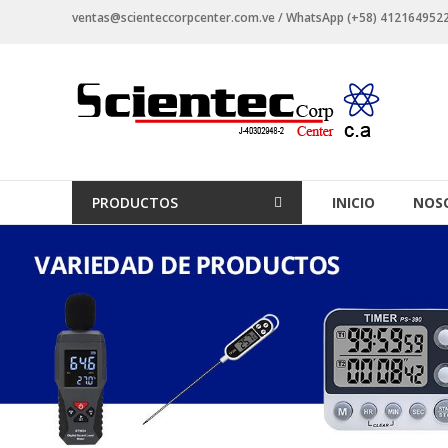
Saltar
ventas@scienteccorpcenter.com.ve / WhatsApp (+58) 4121649522 -
contenido
Productos
para
Laboratorios
Investigación,
PRODUCTOS
INICIO
NOS
Industriales
y
Educacionales.