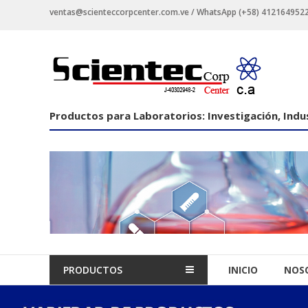
Saltar
ventas@scienteccorpcenter.com.ve / WhatsApp (+58) 4121649522 -
contenido
Productos
para
Laboratorios
Productos para Laboratorios: Investigación, Indus
Investigación,
Industriales
y
Educacionales.
PRODUCTOS
INICIO
NOS