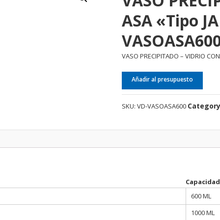
VASO PRECI
ASA «Tipo J
VASOASA60
VASO PRECIPITADO – VIDRIO CON
Añadir al presupuesto
Categor
SKU:
VD-VASOASA600
Capacidad
600 ML
1000 ML