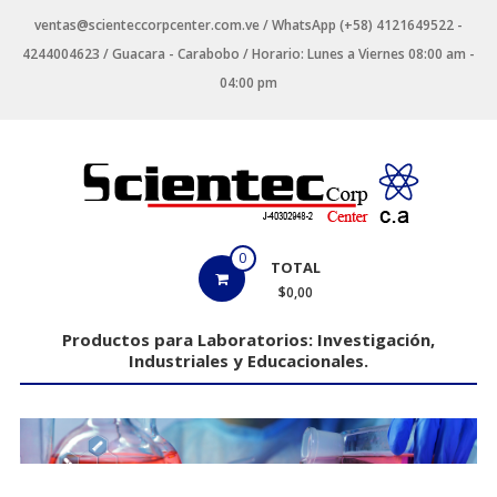
Saltar
ventas@scienteccorpcenter.com.ve / WhatsApp (+58) 4121649522 -
contenido
4244004623 / Guacara - Carabobo / Horario: Lunes a Viernes 08:00 am -
04:00 pm
Productos
0
TOTAL
para
$0,00
Laboratorios
Productos para Laboratorios: Investigación,
Industriales y Educacionales.
Investigación,
Industriales
y
Educacionales.