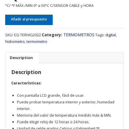
°C/ °F MÁX./MIN 0° a 50°C C/SENSOR CABLE y HORA
Añadir al presupuesto
Category:
TERMOMETROS
SKU:
EQ-TERHIG2022
Tags:
digital
,
hidrometro
,
termometro
Description
Description
Características:
Con pantalla LCD grande, fácil de usar.
Puede probar temperatura interior y exterior, humedad
interior.
Memoria del valor de temperatura medido máx & MIN.
Puede elegir reloj de 12 horas o 24 horas.
Unidad de celde grados Celsius o Fahrenheit ℉