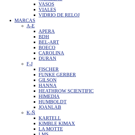
VASOS
VIALES
VIDRIO DE RELOJ
MARCAS
A-E
APERA
BDH
BEL-ART
BOECO
CAROLINA
DURAN
F-J
FISCHER
FUNKE GERBER
GILSON
HANNA
HEATHROW SCIENTIFIC
HIMEDIA
HUMBOLDT
JOANLAB
K-Ñ
KARTELL
KIMBLE KIMAX
LA MOTTE
LMS