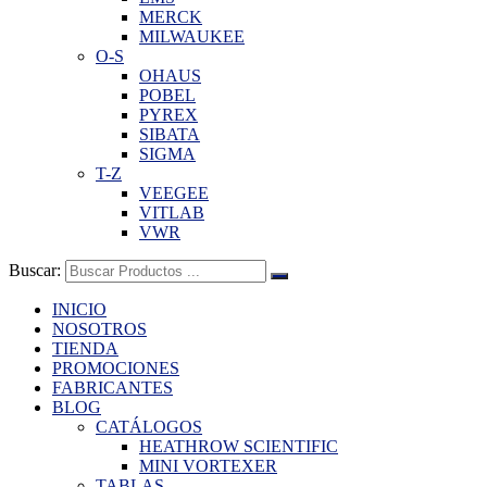
MERCK
MILWAUKEE
O-S
OHAUS
POBEL
PYREX
SIBATA
SIGMA
T-Z
VEEGEE
VITLAB
VWR
Buscar:
INICIO
NOSOTROS
TIENDA
PROMOCIONES
FABRICANTES
BLOG
CATÁLOGOS
HEATHROW SCIENTIFIC
MINI VORTEXER
TABLAS