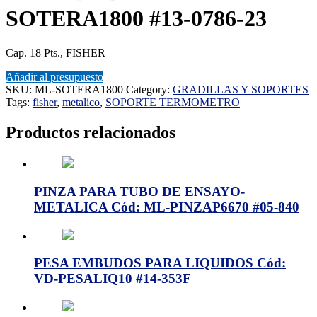
SOTERA1800 #13-0786-23
Cap. 18 Pts., FISHER
Añadir al presupuesto
SKU:
ML-SOTERA1800
Category:
GRADILLAS Y SOPORTES
Tags:
fisher
,
metalico
,
SOPORTE TERMOMETRO
Productos relacionados
PINZA PARA TUBO DE ENSAYO-
METALICA Cód: ML-PINZAP6670 #05-840
PESA EMBUDOS PARA LIQUIDOS Cód:
VD-PESALIQ10 #14-353F