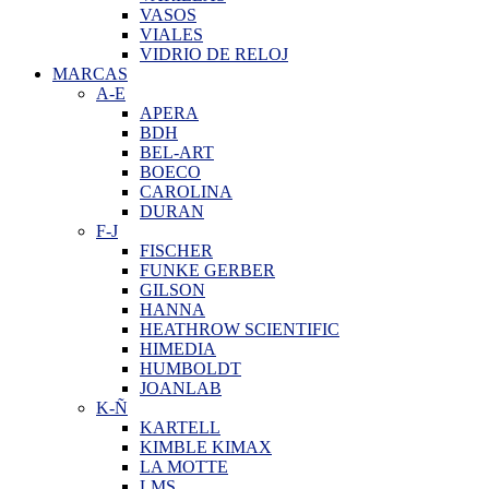
VASOS
VIALES
VIDRIO DE RELOJ
MARCAS
A-E
APERA
BDH
BEL-ART
BOECO
CAROLINA
DURAN
F-J
FISCHER
FUNKE GERBER
GILSON
HANNA
HEATHROW SCIENTIFIC
HIMEDIA
HUMBOLDT
JOANLAB
K-Ñ
KARTELL
KIMBLE KIMAX
LA MOTTE
LMS