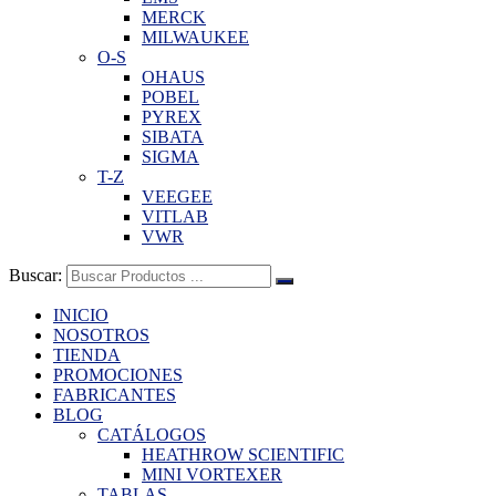
MERCK
MILWAUKEE
O-S
OHAUS
POBEL
PYREX
SIBATA
SIGMA
T-Z
VEEGEE
VITLAB
VWR
Buscar:
INICIO
NOSOTROS
TIENDA
PROMOCIONES
FABRICANTES
BLOG
CATÁLOGOS
HEATHROW SCIENTIFIC
MINI VORTEXER
TABLAS