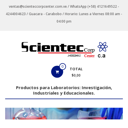
Saltar
ventas@scienteccorpcenter.com.ve / WhatsApp (+58) 4121649522 -
contenido
4244004623 / Guacara - Carabobo / Horario: Lunes a Viernes 08:00 am -
04:00 pm
Productos
0
TOTAL
para
$0,00
Laboratorios
Productos para Laboratorios: Investigación,
Industriales y Educacionales.
Investigación,
Industriales
y
Educacionales.