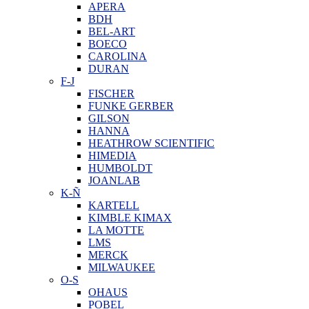
APERA
BDH
BEL-ART
BOECO
CAROLINA
DURAN
F-J
FISCHER
FUNKE GERBER
GILSON
HANNA
HEATHROW SCIENTIFIC
HIMEDIA
HUMBOLDT
JOANLAB
K-Ñ
KARTELL
KIMBLE KIMAX
LA MOTTE
LMS
MERCK
MILWAUKEE
O-S
OHAUS
POBEL