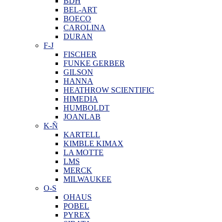
BDH
BEL-ART
BOECO
CAROLINA
DURAN
F-J
FISCHER
FUNKE GERBER
GILSON
HANNA
HEATHROW SCIENTIFIC
HIMEDIA
HUMBOLDT
JOANLAB
K-Ñ
KARTELL
KIMBLE KIMAX
LA MOTTE
LMS
MERCK
MILWAUKEE
O-S
OHAUS
POBEL
PYREX