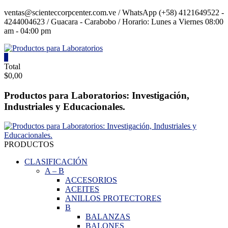
Saltar
ventas@scienteccorpcenter.com.ve / WhatsApp (+58) 4121649522 -
contenido
4244004623 / Guacara - Carabobo / Horario: Lunes a Viernes 08:00
am - 04:00 pm
0
Productos
Total
$0,00
para
Laboratorios
Productos para Laboratorios: Investigación,
Industriales y Educacionales.
Investigación,
Industriales
y
Educacionales.
PRODUCTOS
CLASIFICACIÓN
A
–
B
ACCESORIOS
ACEITES
ANILLOS PROTECTORES
B
BALANZAS
BALONES