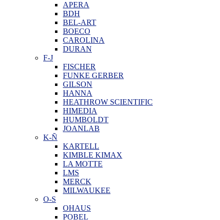
APERA
BDH
BEL-ART
BOECO
CAROLINA
DURAN
F-J
FISCHER
FUNKE GERBER
GILSON
HANNA
HEATHROW SCIENTIFIC
HIMEDIA
HUMBOLDT
JOANLAB
K-Ñ
KARTELL
KIMBLE KIMAX
LA MOTTE
LMS
MERCK
MILWAUKEE
O-S
OHAUS
POBEL