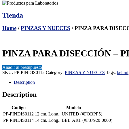
Tienda
Home
/
PINZAS Y NUECES
/ PINZA PARA DISECC
PINZA PARA DISECCIÓN – PL
Añadir al presupuesto
SKU:
PP-PINDIS0112
Category:
PINZAS Y NUECES
Tags:
bel-art
Description
Description
Código
Modelo
PP-PINDIS0112
12 cm. Long., UNITED (#FOBPP5)
PP-PINDIS0114
14 cm. Long., BEL-ART (#F37920-0000)