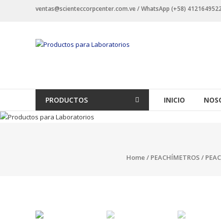
Saltar
ventas@scienteccorpcenter.com.ve / WhatsApp (+58) 4121649522 -
contenido
Productos
para
Laboratorios
Investigación,
PRODUCTOS
INICIO
NOS
Industriales
y
Educacionales.
Home
/
PEACHÍMETROS
/ PEA