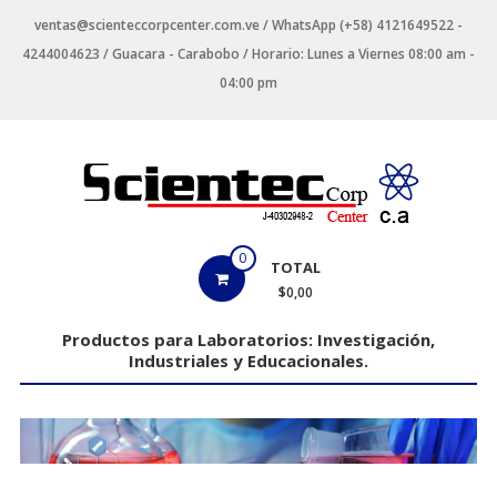
Saltar
ventas@scienteccorpcenter.com.ve / WhatsApp (+58) 4121649522 -
contenido
4244004623 / Guacara - Carabobo / Horario: Lunes a Viernes 08:00 am -
04:00 pm
Productos
0
TOTAL
para
$0,00
Laboratorios
Productos para Laboratorios: Investigación,
Industriales y Educacionales.
Investigación,
Industriales
y
Educacionales.