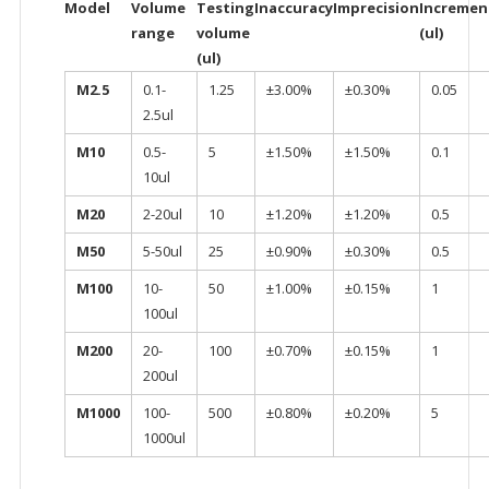
Model
Volume
Testing
Inaccuracy
Imprecision
Incremen
range
volume
(ul)
(ul)
M2.5
0.1-
1.25
±3.00%
±0.30%
0.05
2.5ul
M10
0.5-
5
±1.50%
±1.50%
0.1
10ul
M20
2-20ul
10
±1.20%
±1.20%
0.5
M50
5-50ul
25
±0.90%
±0.30%
0.5
M100
10-
50
±1.00%
±0.15%
1
100ul
M200
20-
100
±0.70%
±0.15%
1
200ul
M1000
100-
500
±0.80%
±0.20%
5
1000ul