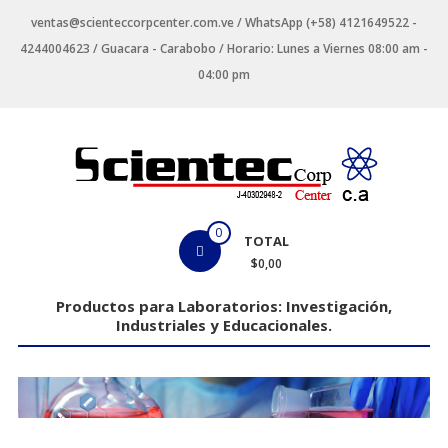
Saltar
ventas@scienteccorpcenter.com.ve / WhatsApp (+58) 4121649522 -
contenido
4244004623 / Guacara - Carabobo / Horario: Lunes a Viernes 08:00 am -
04:00 pm
Productos
0
TOTAL
para
$0,00
Laboratorios
Productos para Laboratorios: Investigación,
Industriales y Educacionales.
Investigación,
Industriales
y
Educacionales.