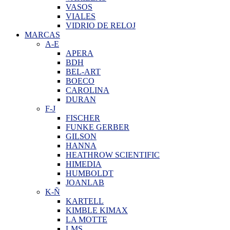
VASOS
VIALES
VIDRIO DE RELOJ
MARCAS
A-E
APERA
BDH
BEL-ART
BOECO
CAROLINA
DURAN
F-J
FISCHER
FUNKE GERBER
GILSON
HANNA
HEATHROW SCIENTIFIC
HIMEDIA
HUMBOLDT
JOANLAB
K-Ñ
KARTELL
KIMBLE KIMAX
LA MOTTE
LMS