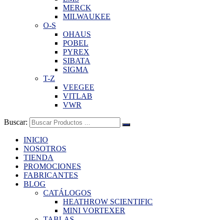
MERCK
MILWAUKEE
O-S
OHAUS
POBEL
PYREX
SIBATA
SIGMA
T-Z
VEEGEE
VITLAB
VWR
Buscar:
INICIO
NOSOTROS
TIENDA
PROMOCIONES
FABRICANTES
BLOG
CATÁLOGOS
HEATHROW SCIENTIFIC
MINI VORTEXER
TABLAS