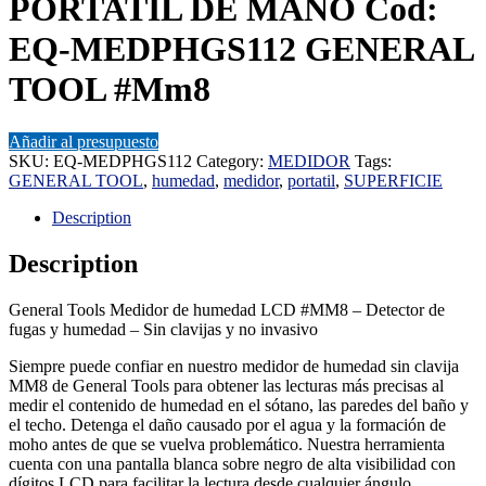
PORTATIL DE MANO Cod:
EQ-MEDPHGS112 GENERAL
TOOL #Mm8
Añadir al presupuesto
SKU:
EQ-MEDPHGS112
Category:
MEDIDOR
Tags:
GENERAL TOOL
,
humedad
,
medidor
,
portatil
,
SUPERFICIE
Description
Description
General Tools Medidor de humedad LCD #MM8 – Detector de
fugas y humedad – Sin clavijas y no invasivo
Siempre puede confiar en nuestro medidor de humedad sin clavija
MM8 de General Tools para obtener las lecturas más precisas al
medir el contenido de humedad en el sótano, las paredes del baño y
el techo. Detenga el daño causado por el agua y la formación de
moho antes de que se vuelva problemático. Nuestra herramienta
cuenta con una pantalla blanca sobre negro de alta visibilidad con
dígitos LCD para facilitar la lectura desde cualquier ángulo.