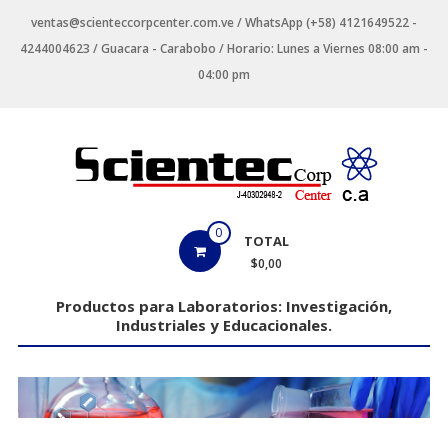
Saltar
ventas@scienteccorpcenter.com.ve / WhatsApp (+58) 4121649522 -
contenido
4244004623 / Guacara - Carabobo / Horario: Lunes a Viernes 08:00 am -
04:00 pm
Productos
0
TOTAL
para
$0,00
Laboratorios
Productos para Laboratorios: Investigación,
Industriales y Educacionales.
Investigación,
Industriales
y
Educacionales.