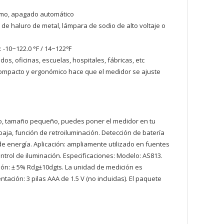
nimo, apagado automático
 de haluro de metal, lámpara de sodio de alto voltaje o
 -10~122.0 °F / 14~122℉
s, oficinas, escuelas, hospitales, fábricas, etc
 compacto y ergonómico hace que el medidor se ajuste
gero, tamaño pequeño, puedes poner el medidor en tu
baja, función de retroiluminación. Detección de batería
e energía. Aplicación: ampliamente utilizado en fuentes
ntrol de iluminación. Especificaciones: Modelo: AS813.
isión: ± 5% Rdg±10dgts. La unidad de medición es
ación: 3 pilas AAA de 1.5 V (no incluidas). El paquete