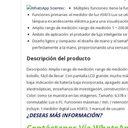
Múltiples funciones: tiene la 
Funciones primarias: el medidor de luz AS813 Lux se uti
lámpara incandescente eléctrica para una visualización
Amplio rango de medición: rango de medición 1 ~ 200.0
Ámbito de aplicación: el probador de lujo inteligente s
Diseño ligero y compacto: el diseño de mano y el tamañ
perfectamente a la mano, proporcionando una sensac
Descripción del producto
Descripción: Amplio rango de medición: rango de medición 
bolsillo, fácil de llevar. Con pantalla LCD grande: mucho m
baja: indicación de batería baja incorporada, apagado au
electroópticas, enseñanza de investigación, construcción d
Color: como se muestra en las imágenes. Tamaño: 6.378 x 1.
conmutable: Lux o FC. Funciones máximas / mín. / retención
incluye: 1 medidor digital Lux AS813. 1 manual de usuario
¿DESEAS MÁS INFORMACIÓN?
Contáctanos Vía WhatsA