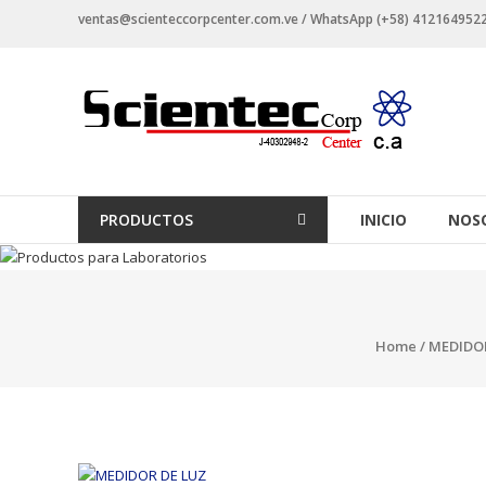
Saltar
ventas@scienteccorpcenter.com.ve / WhatsApp (+58) 4121649522 -
contenido
Productos
para
Laboratorios
Investigación,
PRODUCTOS
INICIO
NOS
Industriales
y
Educacionales.
Home
/
MEDIDO