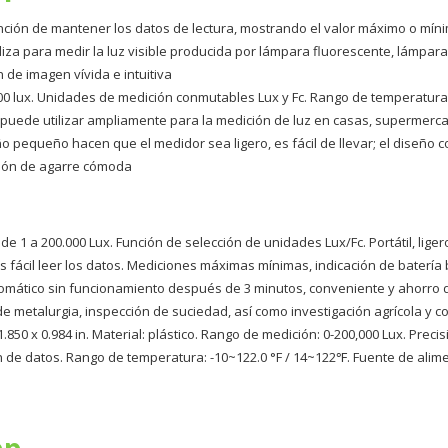
función de mantener los datos de lectura, mostrando el valor máximo o mí
liza para medir la luz visible producida por lámpara fluorescente, lámpara
 de imagen vívida e intuitiva
00 lux. Unidades de medición conmutables Lux y Fc. Rango de temperatura:
e puede utilizar ampliamente para la medición de luz en casas, supermercado
o pequeño hacen que el medidor sea ligero, es fácil de llevar; el diseño
ión de agarre cómoda
de 1 a 200.000 Lux. Función de selección de unidades Lux/Fc. Portátil, li
ás fácil leer los datos. Mediciones máximas mínimas, indicación de batería 
tomático sin funcionamiento después de 3 minutos, conveniente y ahorro d
e metalurgia, inspección de suciedad, así como investigación agrícola y co
850 x 0.984 in. Material: plástico. Rango de medición: 0-200,000 Lux. Prec
 de datos. Rango de temperatura: -10~122.0 °F / 14~122℉. Fuente de aliment
pp