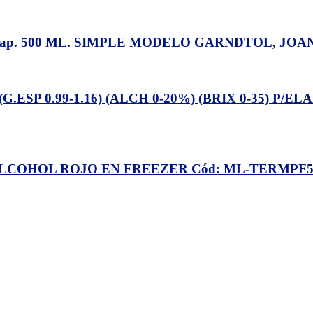
ap. 500 ML. SIMPLE MODELO GARNDTOL, JOA
SP 0.99-1.16) (ALCH 0-20%) (BRIX 0-35) P/EL
OHOL ROJO EN FREEZER Cód: ML-TERMPF580