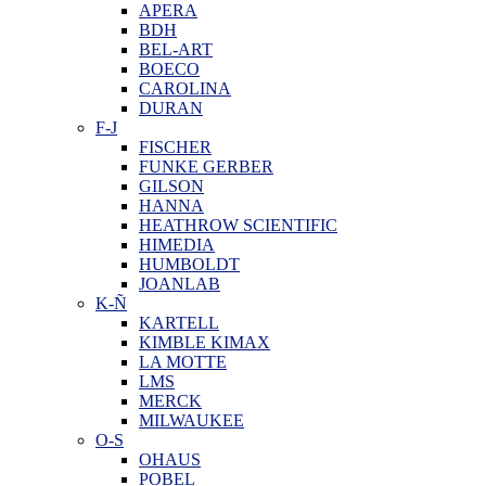
APERA
BDH
BEL-ART
BOECO
CAROLINA
DURAN
F-J
FISCHER
FUNKE GERBER
GILSON
HANNA
HEATHROW SCIENTIFIC
HIMEDIA
HUMBOLDT
JOANLAB
K-Ñ
KARTELL
KIMBLE KIMAX
LA MOTTE
LMS
MERCK
MILWAUKEE
O-S
OHAUS
POBEL