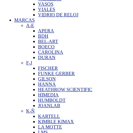
VASOS
VIALES
VIDRIO DE RELOJ
MARCAS
A-E
APERA
BDH
BEL-ART
BOECO
CAROLINA
DURAN
F-J
FISCHER
FUNKE GERBER
GILSON
HANNA
HEATHROW SCIENTIFIC
HIMEDIA
HUMBOLDT
JOANLAB
K-Ñ
KARTELL
KIMBLE KIMAX
LA MOTTE
LMS