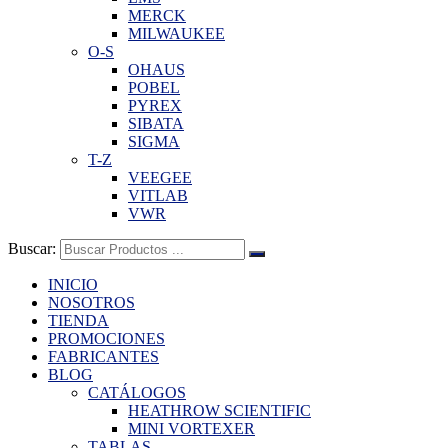
MERCK
MILWAUKEE
O-S
OHAUS
POBEL
PYREX
SIBATA
SIGMA
T-Z
VEEGEE
VITLAB
VWR
Buscar:
INICIO
NOSOTROS
TIENDA
PROMOCIONES
FABRICANTES
BLOG
CATÁLOGOS
HEATHROW SCIENTIFIC
MINI VORTEXER
TABLAS