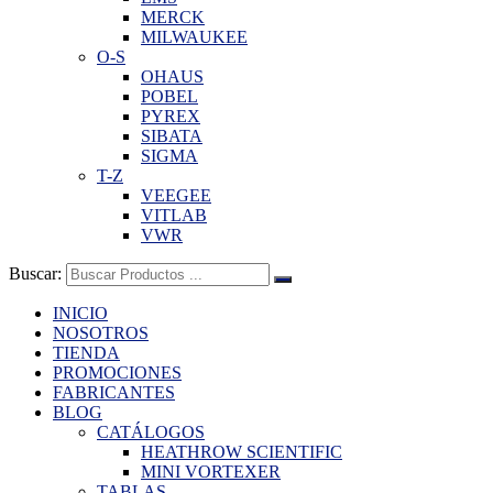
MERCK
MILWAUKEE
O-S
OHAUS
POBEL
PYREX
SIBATA
SIGMA
T-Z
VEEGEE
VITLAB
VWR
Buscar:
INICIO
NOSOTROS
TIENDA
PROMOCIONES
FABRICANTES
BLOG
CATÁLOGOS
HEATHROW SCIENTIFIC
MINI VORTEXER
TABLAS