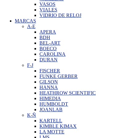
VASOS
VIALES
VIDRIO DE RELOJ
MARCAS
A-E
APERA
BDH
BEL-ART
BOECO
CAROLINA
DURAN
F-J
FISCHER
FUNKE GERBER
GILSON
HANNA
HEATHROW SCIENTIFIC
HIMEDIA
HUMBOLDT
JOANLAB
K-Ñ
KARTELL
KIMBLE KIMAX
LA MOTTE
LMS