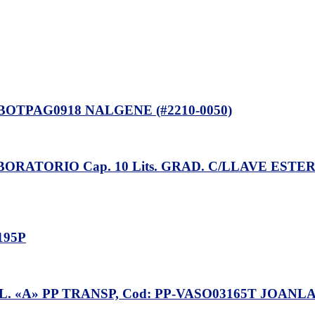
OTPAG0918 NALGENE (#2210-0050)
ATORIO Cap. 10 Lits. GRAD. C/LLAVE ESTER
195P
. «A» PP TRANSP, Cod: PP-VASO03165T JOANLA