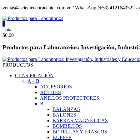
Saltar
ventas@scienteccorpcenter.com.ve / WhatsApp (+58) 4121649522 - 4
contenido
0
Productos
Total
$0,00
para
Laboratorios
Productos para Laboratorios: Investigación, Industri
Investigación,
Industriales
PRODUCTOS
y
Educacionales.
CLASIFICACIÓN
A
–
B
ACCESORIOS
ACEITES
ANILLOS PROTECTORES
B
BALANZAS
BALONES
BARRAS MAGNÉTICAS
BOMBILLOS
BOTELLAS Y FRASCOS
BUFFER