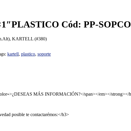
1″PLASTICO Cód: PP-SOPCO
lt), KARTELL (#380)
ags:
kartell
,
plastico
,
soporte
line-color»>¿DESEAS MÁS INFORMACIÓN?</span></em></strong></
revedad posible te contactarémos:</h3>