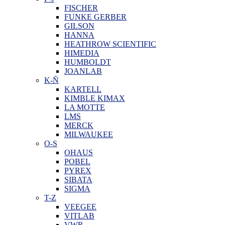
FISCHER
FUNKE GERBER
GILSON
HANNA
HEATHROW SCIENTIFIC
HIMEDIA
HUMBOLDT
JOANLAB
K-Ñ
KARTELL
KIMBLE KIMAX
LA MOTTE
LMS
MERCK
MILWAUKEE
O-S
OHAUS
POBEL
PYREX
SIBATA
SIGMA
T-Z
VEEGEE
VITLAB
VWR