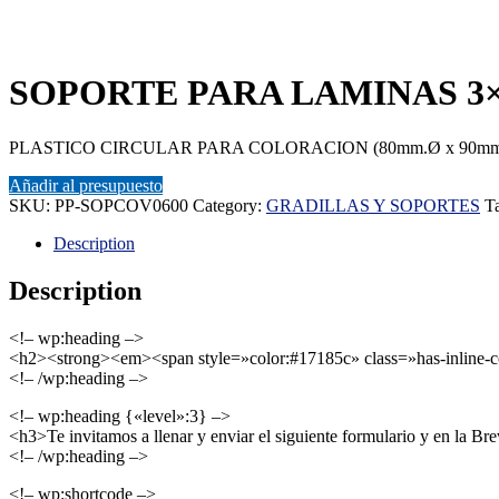
SOPORTE PARA LAMINAS 3×
PLASTICO CIRCULAR PARA COLORACION (80mm.Ø x 90mm.A
Añadir al presupuesto
SKU:
PP-SOPCOV0600
Category:
GRADILLAS Y SOPORTES
T
Description
Description
<!– wp:heading –>
<h2><strong><em><span style=»color:#17185c» class=»has-in
<!– /wp:heading –>
<!– wp:heading {«level»:3} –>
<h3>Te invitamos a llenar y enviar el siguiente formulario y en la B
<!– /wp:heading –>
<!– wp:shortcode –>