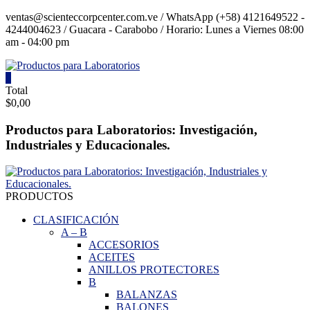
Saltar
ventas@scienteccorpcenter.com.ve / WhatsApp (+58) 4121649522 -
contenido
4244004623 / Guacara - Carabobo / Horario: Lunes a Viernes 08:00
am - 04:00 pm
0
Productos
Total
$0,00
para
Laboratorios
Productos para Laboratorios: Investigación,
Industriales y Educacionales.
Investigación,
Industriales
y
Educacionales.
PRODUCTOS
CLASIFICACIÓN
A
–
B
ACCESORIOS
ACEITES
ANILLOS PROTECTORES
B
BALANZAS
BALONES