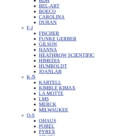
BDH
BEL-ART
BOECO
CAROLINA
DURAN
F-J
FISCHER
FUNKE GERBER
GILSON
HANNA
HEATHROW SCIENTIFIC
HIMEDIA
HUMBOLDT
JOANLAB
K-Ñ
KARTELL
KIMBLE KIMAX
LA MOTTE
LMS
MERCK
MILWAUKEE
O-S
OHAUS
POBEL
PYREX