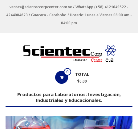
Saltar
ventas@scienteccorpcenter.com.ve / WhatsApp (+58) 4121649522 -
contenido
4244004623 / Guacara - Carabobo / Horario: Lunes a Viernes 08:00 am -
04:00 pm
Productos
0
TOTAL
para
$0,00
Laboratorios
Productos para Laboratorios: Investigación,
Industriales y Educacionales.
Investigación,
Industriales
y
Educacionales.