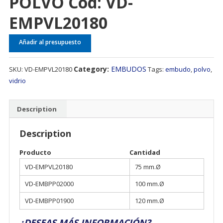
POLVO Cód: VD-
EMPVL20180
Añadir al presupuesto
Category:
EMBUDOS
SKU:
VD-EMPVL20180
Tags:
embudo
,
polvo
,
vidrio
Description
Description
Producto
Cantidad
VD-EMPVL20180
75 mm.Ø
VD-EMBPP02000
100 mm.Ø
VD-EMBPP01900
120 mm.Ø
¿DESEAS MÁS INFORMACIÓN?