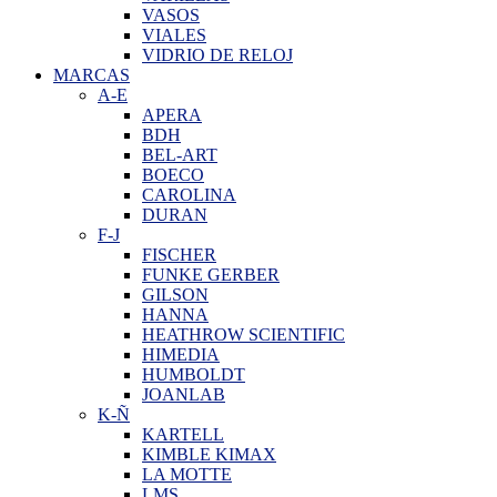
VASOS
VIALES
VIDRIO DE RELOJ
MARCAS
A-E
APERA
BDH
BEL-ART
BOECO
CAROLINA
DURAN
F-J
FISCHER
FUNKE GERBER
GILSON
HANNA
HEATHROW SCIENTIFIC
HIMEDIA
HUMBOLDT
JOANLAB
K-Ñ
KARTELL
KIMBLE KIMAX
LA MOTTE
LMS