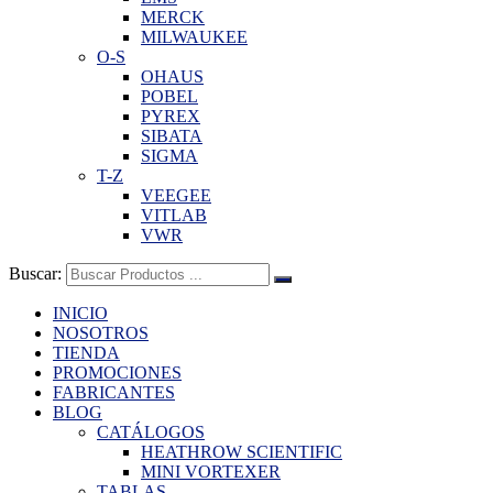
MERCK
MILWAUKEE
O-S
OHAUS
POBEL
PYREX
SIBATA
SIGMA
T-Z
VEEGEE
VITLAB
VWR
Buscar:
INICIO
NOSOTROS
TIENDA
PROMOCIONES
FABRICANTES
BLOG
CATÁLOGOS
HEATHROW SCIENTIFIC
MINI VORTEXER
TABLAS