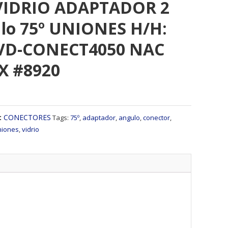
IDRIO ADAPTADOR 2
ulo 75º UNIONES H/H:
 VD-CONECT4050 NAC
EX #8920
:
CONECTORES
Tags:
75º
,
adaptador
,
angulo
,
conector
,
niones
,
vidrio