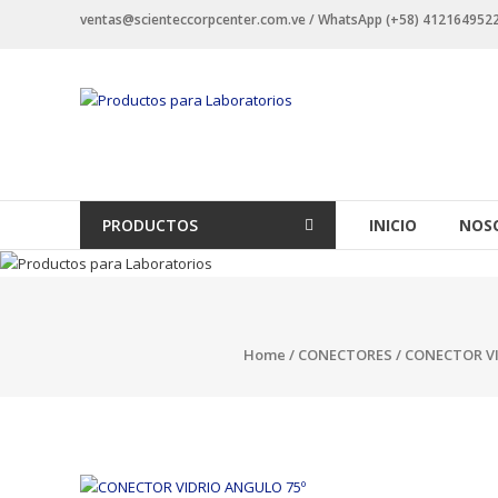
Saltar
ventas@scienteccorpcenter.com.ve / WhatsApp (+58) 4121649522 -
contenido
Productos
para
Laboratorios
Investigación,
PRODUCTOS
INICIO
NOS
Industriales
y
Educacionales.
Home
/
CONECTORES
/ CONECTOR VI