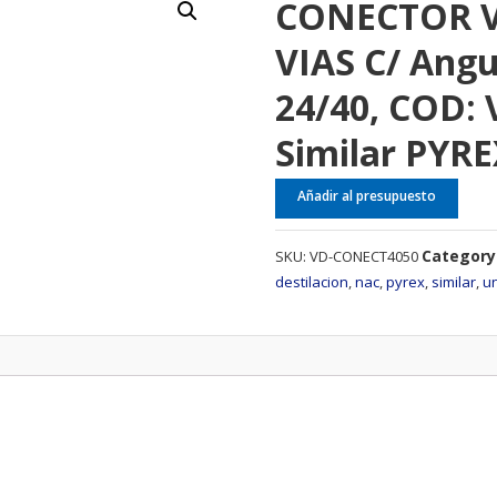
CONECTOR V
VIAS C/ Ang
24/40, COD:
Similar PYR
Añadir al presupuesto
Category
SKU:
VD-CONECT4050
destilacion
,
nac
,
pyrex
,
similar
,
u