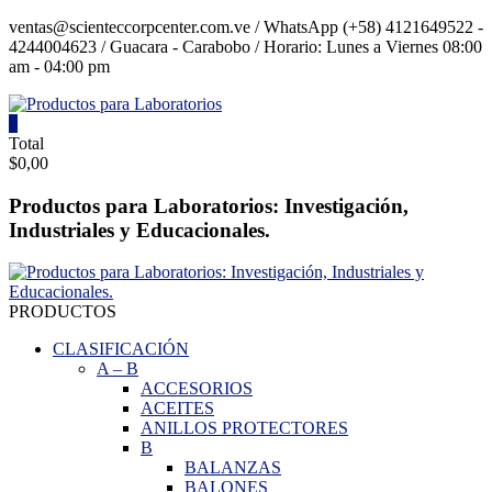
Saltar
ventas@scienteccorpcenter.com.ve / WhatsApp (+58) 4121649522 -
contenido
4244004623 / Guacara - Carabobo / Horario: Lunes a Viernes 08:00
am - 04:00 pm
0
Productos
Total
$0,00
para
Laboratorios
Productos para Laboratorios: Investigación,
Industriales y Educacionales.
Investigación,
Industriales
y
Educacionales.
PRODUCTOS
CLASIFICACIÓN
A
–
B
ACCESORIOS
ACEITES
ANILLOS PROTECTORES
B
BALANZAS
BALONES