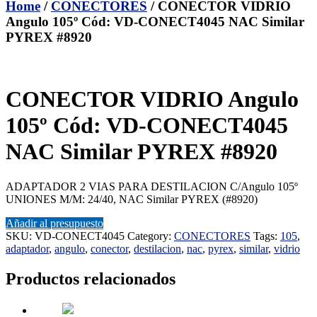
Home
/
CONECTORES
/ CONECTOR VIDRIO
Angulo 105º Cód: VD-CONECT4045 NAC Similar
PYREX #8920
CONECTOR VIDRIO Angulo
105º Cód: VD-CONECT4045
NAC Similar PYREX #8920
ADAPTADOR 2 VIAS PARA DESTILACION C/Angulo 105º
UNIONES M/M: 24/40, NAC Similar PYREX (#8920)
Añadir al presupuesto
SKU:
VD-CONECT4045
Category:
CONECTORES
Tags:
105
,
adaptador
,
angulo
,
conector
,
destilacion
,
nac
,
pyrex
,
similar
,
vidrio
Productos relacionados