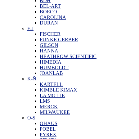
BDH
BEL-ART
BOECO
CAROLINA
DURAN
F-J
FISCHER
FUNKE GERBER
GILSON
HANNA
HEATHROW SCIENTIFIC
HIMEDIA
HUMBOLDT
JOANLAB
K-Ñ
KARTELL
KIMBLE KIMAX
LA MOTTE
LMS
MERCK
MILWAUKEE
O-S
OHAUS
POBEL
PYREX