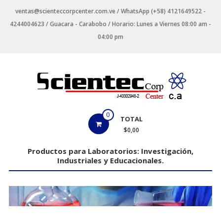
Saltar
ventas@scienteccorpcenter.com.ve / WhatsApp (+58) 4121649522 -
contenido
4244004623 / Guacara - Carabobo / Horario: Lunes a Viernes 08:00 am -
04:00 pm
Productos
0
TOTAL
para
$0,00
Laboratorios
Productos para Laboratorios: Investigación,
Industriales y Educacionales.
Investigación,
Industriales
y
Educacionales.