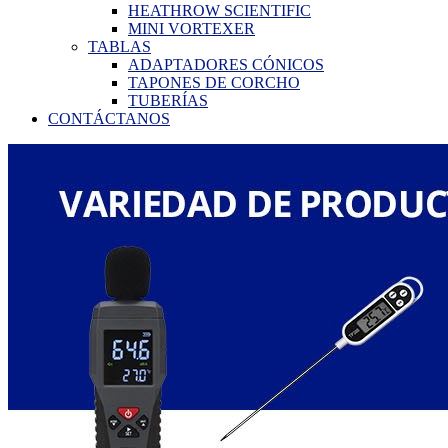
HEATHROW SCIENTIFIC
MINI VORTEXER
TABLAS
ADAPTADORES CÓNICOS
TAPONES DE CORCHO
TUBERÍAS
CONTÁCTANOS