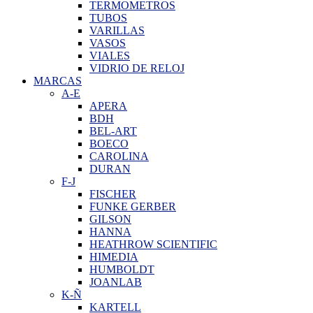
TERMOMETROS
TUBOS
VARILLAS
VASOS
VIALES
VIDRIO DE RELOJ
MARCAS
A-E
APERA
BDH
BEL-ART
BOECO
CAROLINA
DURAN
F-J
FISCHER
FUNKE GERBER
GILSON
HANNA
HEATHROW SCIENTIFIC
HIMEDIA
HUMBOLDT
JOANLAB
K-Ñ
KARTELL