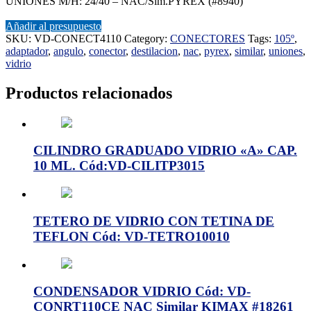
UNIONES M/H: 24/40 – NAC/Sim.PYREX (#8940)
Añadir al presupuesto
SKU:
VD-CONECT4110
Category:
CONECTORES
Tags:
105º
,
adaptador
,
angulo
,
conector
,
destilacion
,
nac
,
pyrex
,
similar
,
uniones
,
vidrio
Productos relacionados
CILINDRO GRADUADO VIDRIO «A» CAP.
10 ML. Cód:VD-CILITP3015
TETERO DE VIDRIO CON TETINA DE
TEFLON Cód: VD-TETRO10010
CONDENSADOR VIDRIO Cód: VD-
CONRT110CE NAC Similar KIMAX #18261