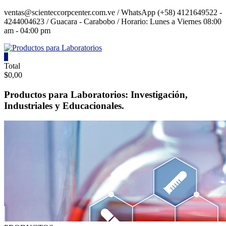
Saltar
ventas@scienteccorpcenter.com.ve / WhatsApp (+58) 4121649522 -
contenido
4244004623 / Guacara - Carabobo / Horario: Lunes a Viernes 08:00
am - 04:00 pm
0
Productos
Total
$0,00
para
Laboratorios
Productos para Laboratorios: Investigación,
Industriales y Educacionales.
Investigación,
Industriales
y
Educacionales.