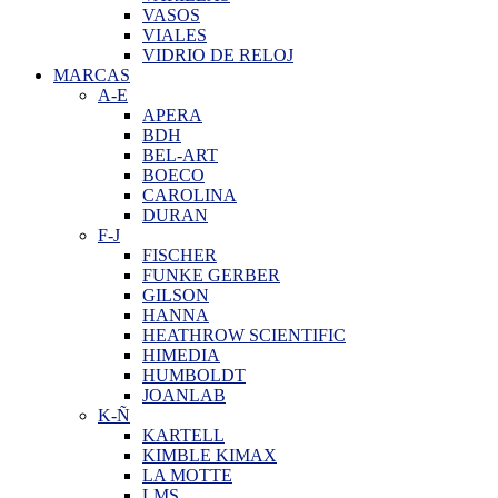
VASOS
VIALES
VIDRIO DE RELOJ
MARCAS
A-E
APERA
BDH
BEL-ART
BOECO
CAROLINA
DURAN
F-J
FISCHER
FUNKE GERBER
GILSON
HANNA
HEATHROW SCIENTIFIC
HIMEDIA
HUMBOLDT
JOANLAB
K-Ñ
KARTELL
KIMBLE KIMAX
LA MOTTE
LMS