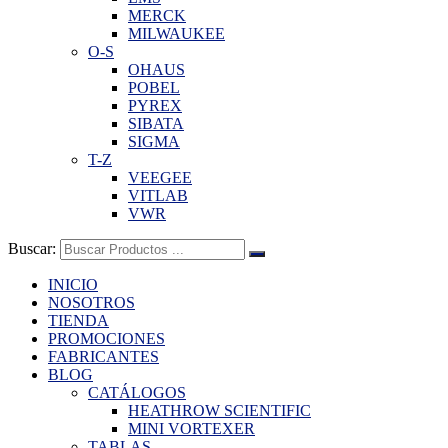
MERCK
MILWAUKEE
O-S
OHAUS
POBEL
PYREX
SIBATA
SIGMA
T-Z
VEEGEE
VITLAB
VWR
Buscar:
INICIO
NOSOTROS
TIENDA
PROMOCIONES
FABRICANTES
BLOG
CATÁLOGOS
HEATHROW SCIENTIFIC
MINI VORTEXER
TABLAS