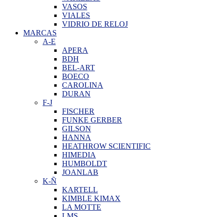
VASOS
VIALES
VIDRIO DE RELOJ
MARCAS
A-E
APERA
BDH
BEL-ART
BOECO
CAROLINA
DURAN
F-J
FISCHER
FUNKE GERBER
GILSON
HANNA
HEATHROW SCIENTIFIC
HIMEDIA
HUMBOLDT
JOANLAB
K-Ñ
KARTELL
KIMBLE KIMAX
LA MOTTE
LMS