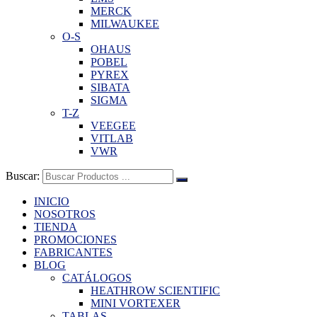
MERCK
MILWAUKEE
O-S
OHAUS
POBEL
PYREX
SIBATA
SIGMA
T-Z
VEEGEE
VITLAB
VWR
Buscar:
INICIO
NOSOTROS
TIENDA
PROMOCIONES
FABRICANTES
BLOG
CATÁLOGOS
HEATHROW SCIENTIFIC
MINI VORTEXER
TABLAS