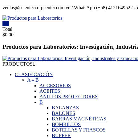
Saltar
ventas@scienteccorpcenter.com.ve / WhatsApp (+58) 4121649522 - 4
contenido
0
Productos
Total
$0,00
para
Laboratorios
Productos para Laboratorios: Investigación, Industri
Investigación,
Industriales
PRODUCTOS
y
Educacionales.
CLASIFICACIÓN
A
–
B
ACCESORIOS
ACEITES
ANILLOS PROTECTORES
B
BALANZAS
BALONES
BARRAS MAGNÉTICAS
BOMBILLOS
BOTELLAS Y FRASCOS
BUFFER