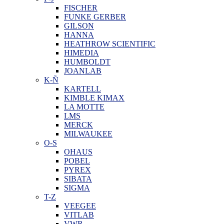
FISCHER
FUNKE GERBER
GILSON
HANNA
HEATHROW SCIENTIFIC
HIMEDIA
HUMBOLDT
JOANLAB
K-Ñ
KARTELL
KIMBLE KIMAX
LA MOTTE
LMS
MERCK
MILWAUKEE
O-S
OHAUS
POBEL
PYREX
SIBATA
SIGMA
T-Z
VEEGEE
VITLAB
VWR