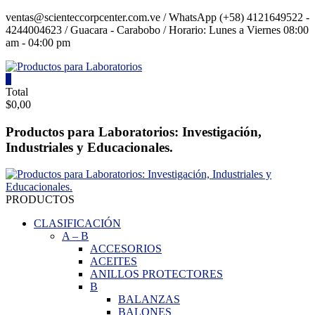
Saltar
ventas@scienteccorpcenter.com.ve / WhatsApp (+58) 4121649522 -
contenido
4244004623 / Guacara - Carabobo / Horario: Lunes a Viernes 08:00
am - 04:00 pm
0
Productos
Total
$0,00
para
Laboratorios
Productos para Laboratorios: Investigación,
Industriales y Educacionales.
Investigación,
Industriales
y
Educacionales.
PRODUCTOS
CLASIFICACIÓN
A
–
B
ACCESORIOS
ACEITES
ANILLOS PROTECTORES
B
BALANZAS
BALONES