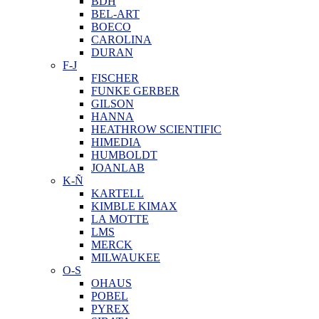
BDH
BEL-ART
BOECO
CAROLINA
DURAN
F-J
FISCHER
FUNKE GERBER
GILSON
HANNA
HEATHROW SCIENTIFIC
HIMEDIA
HUMBOLDT
JOANLAB
K-Ñ
KARTELL
KIMBLE KIMAX
LA MOTTE
LMS
MERCK
MILWAUKEE
O-S
OHAUS
POBEL
PYREX