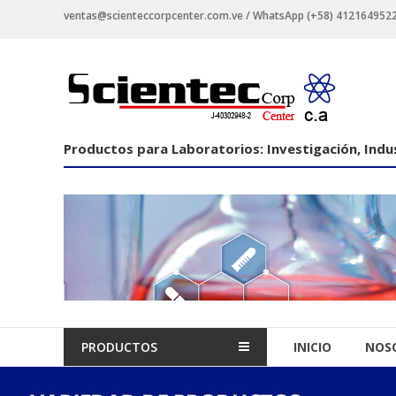
Saltar
ventas@scienteccorpcenter.com.ve / WhatsApp (+58) 4121649522 -
contenido
Productos
para
Laboratorios
Productos para Laboratorios: Investigación, Indus
Investigación,
Industriales
y
Educacionales.
PRODUCTOS
INICIO
NOS