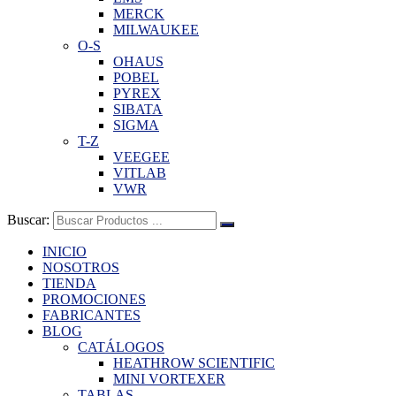
MERCK
MILWAUKEE
O-S
OHAUS
POBEL
PYREX
SIBATA
SIGMA
T-Z
VEEGEE
VITLAB
VWR
Buscar:
INICIO
NOSOTROS
TIENDA
PROMOCIONES
FABRICANTES
BLOG
CATÁLOGOS
HEATHROW SCIENTIFIC
MINI VORTEXER
TABLAS