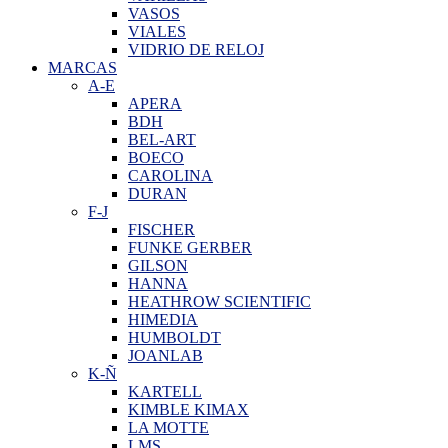
VASOS
VIALES
VIDRIO DE RELOJ
MARCAS
A-E
APERA
BDH
BEL-ART
BOECO
CAROLINA
DURAN
F-J
FISCHER
FUNKE GERBER
GILSON
HANNA
HEATHROW SCIENTIFIC
HIMEDIA
HUMBOLDT
JOANLAB
K-Ñ
KARTELL
KIMBLE KIMAX
LA MOTTE
LMS